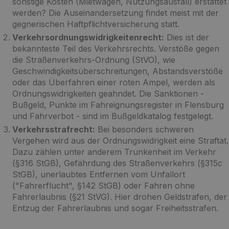
sonstige Kosten (Mietwagen, Nutzungsausfall) erstattet
werden? Die Auseinandersetzung findet meist mit der
gegnerischen Haftpflichtversicherung statt.
Verkehrsordnungswidrigkeitenrecht:
Dies ist der
bekannteste Teil des Verkehrsrechts. Verstöße gegen
die Straßenverkehrs-Ordnung (StVO), wie
Geschwindigkeitsüberschreitungen, Abstandsverstöße
oder das Überfahren einer roten Ampel, werden als
Ordnungswidrigkeiten geahndet. Die Sanktionen -
Bußgeld, Punkte im Fahreignungsregister in Flensburg
und Fahrverbot - sind im Bußgeldkatalog festgelegt.
Verkehrsstrafrecht:
Bei besonders schweren
Vergehen wird aus der Ordnungswidrigkeit eine Straftat.
Dazu zählen unter anderem Trunkenheit im Verkehr
(§316 StGB), Gefährdung des Straßenverkehrs (§315c
StGB), unerlaubtes Entfernen vom Unfallort
("Fahrerflucht", §142 StGB) oder Fahren ohne
Fahrerlaubnis (§21 StVG). Hier drohen Geldstrafen, der
Entzug der Fahrerlaubnis und sogar Freiheitsstrafen.