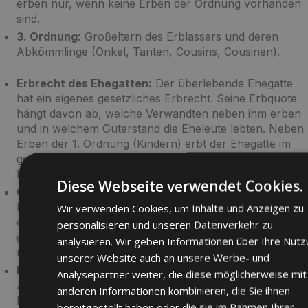
erben nur, wenn keine Erben der Ordnung vorhanden
sind.
3. Ordnung:
Großeltern des Erblassers und deren
Abkömmlinge (Onkel, Tanten, Cousins, Cousinen).
Erbrecht des Ehegatten:
Der überlebende Ehegatte
hat ein eigenes gesetzliches Erbrecht. Seine Erbquote
hängt davon ab, welche Verwandten neben ihm erben
und in welchem Güterstand die Eheleute lebten. Neben
Erben der 1. Ordnung (Kindern) erbt der Ehegatte im
gesetzlichen Güterstand der Zugewinngemeinschaft
beispielsweise die Hälfte des Nachlasses.
Diese Webseite verwendet Cookies.
Gewillkürte Erbfolge (Testament & Erbvertrag):
Durch ein Testament (eigenhändig oder notariell) oder
Wir verwenden Cookies, um Inhalte und Anzeigen zu
einen Erbvertrag (notariell) kann der Erblasser von der
personalisieren und unseren Datenverkehr zu
gesetzlichen Erbfolge abweichen und sein Vermögen
analysieren. Wir geben Informationen über Ihre Nut
nach seinen eigenen Wünschen verteilen.
unserer Website auch an unsere Werbe- und
Pflichtteilsrecht:
Das Gesetz schützt die engsten
Analysepartner weiter, die diese möglicherweise mit
Angehörigen vor einer vollständigen Enterbung.
anderen Informationen kombinieren, die Sie ihnen
Kindern, dem Ehepartner und den Eltern (falls der
bereitgestellt haben oder die sie im Rahmen Ihrer