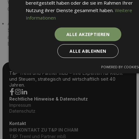
Wiedergaben der abgesandten Handels- oder
bereitgestellt haben oder die sie im Rahmen Ihrer
Geschäftsbriefe.
Nutzung ihrer Dienste gesammelt haben.
Weitere
Informationen
Auf Grundlage von § 147 Abs. 1 Nr. 5 AO ist der
Steuerpflichtige verpflichtet „sonstige Unterlagen"
ALLE AKZEPTIEREN
aufzubewahren, soweit diese für die Besteuerung von
Bedeutung sind.
ALLE ABLEHNEN
POWERED BY COOKIES
T&P Treml und Partner mbB – Ihre Experten für Recht
und Steuern, strategisch und wirtschaftlich seit 40
Jahren.
Rechtliche Hinweise & Datenschutz
Impressum
Datenschutz
Kontakt
IHR KONTAKT ZU T&P IN CHAM
T&P Treml und Partner mbB