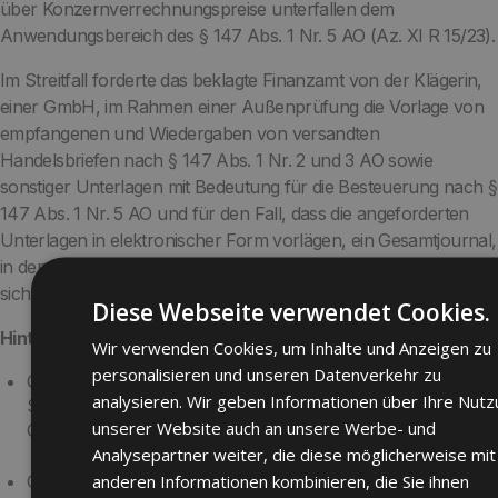
über Konzernverrechnungspreise unterfallen dem
Anwendungsbereich des § 147 Abs. 1 Nr. 5 AO (Az. XI R 15/23).
Im Streitfall forderte das beklagte Finanzamt von der Klägerin,
einer GmbH, im Rahmen einer Außenprüfung die Vorlage von
empfangenen und Wiedergaben von versandten
Handelsbriefen nach § 147 Abs. 1 Nr. 2 und 3 AO sowie
sonstiger Unterlagen mit Bedeutung für die Besteuerung nach §
147 Abs. 1 Nr. 5 AO und für den Fall, dass die angeforderten
Unterlagen in elektronischer Form vorlägen, ein Gesamtjournal,
in dem alle E-Mails erfasst sein sollten. Die Klägerin weigerte
sich, ihr komplettes Datenarchiv herauszugeben.
Diese Webseite verwendet Cookies.
Hintergrund
Wir verwenden Cookies, um Inhalte und Anzeigen zu
personalisieren und unseren Datenverkehr zu
Gemäß § 147 Abs. 1 Nr. 2 der Abgabenordnung hat der
analysieren. Wir geben Informationen über Ihre Nut
Steuerpflichtige die empfangenen Handels- oder
unserer Website auch an unsere Werbe- und
Geschäftsbriefe geordnet aufzubewahren.
Analysepartner weiter, die diese möglicherweise mit
anderen Informationen kombinieren, die Sie ihnen
Gleiches gilt nach § 147 Abs. 1 Nr. 3 AO für