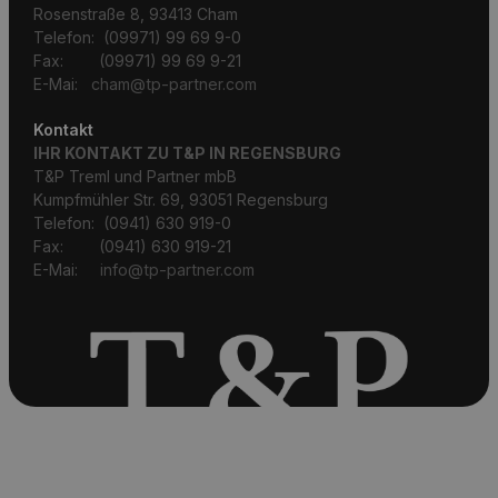
Rosenstraße 8, 93413 Cham
Telefon: (09971) 99 69 9-0
Fax: (09971) 99 69 9-21
E-Mai:
cham@tp-partner.com
Kontakt
IHR KONTAKT ZU T&P IN REGENSBURG
T&P Treml und Partner mbB
Kumpfmühler Str. 69, 93051 Regensburg
Telefon: (0941) 630 919-0
Fax: (0941) 630 919-21
E-Mai:
info@tp-partner.com