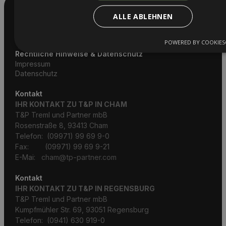
T&P Treml und Partner mbB – Ihre Experten für Recht
ALLE ABLEHNEN
und Steuern, strategisch und wirtschaftlich seit 40
Jahren.
POWERED BY COOKIES
Rechtliche Hinweise & Datenschutz
Impressum
Datenschutz
Kontakt
IHR KONTAKT ZU T&P IN CHAM
T&P Treml und Partner mbB
Rosenstraße 8, 93413 Cham
Telefon: (09971) 99 69 9-0
Fax: (09971) 99 69 9-21
E-Mai:
cham@tp-partner.com
Kontakt
IHR KONTAKT ZU T&P IN REGENSBURG
T&P Treml und Partner mbB
Kumpfmühler Str. 69, 93051 Regensburg
Telefon: (0941) 630 919-0