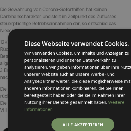
Die Gewährung von Corona-Soforthilfen hat keinen
Darlehenscharakter und stellt im Zeitpunkt des Zuflusses
steuerpflichtige Betriebseinnahmen dar, so entschied das
Niedersächsische Finanzgericht (Az.
12K˜20/24). Korrespondierend hierzu seien etwaige
Diese Webseite verwendet Cookies.
Rückzahlungen im Zeitpunkt des Abflusses als
Wir verwenden Cookies, um Inhalte und Anzeigen zu
Betriebsausgaben zu berücksichtigen. Dies entspreche den
personalisieren und unseren Datenverkehr zu
allgemeinen Prinzipien bei der Gewinnermittlung nach § 4 Abs.
analysieren. Wir geben Informationen über Ihre Nut
3 Einkommensteuergesetz. Etwaige Progressionsvorteile oder -
unserer Website auch an unsere Werbe- und
nachteile seien diesem System immanent.
Analysepartner weiter, die diese möglicherweise mit
anderen Informationen kombinieren, die Sie ihnen
Die Rückforderung von Corona-Soforthilfen stellt zudem kein
bereitgestellt haben oder die sie im Rahmen Ihrer
rückwirkendes Ereignis (im Sinne des § 175 Abs. 1 Nr. 2 AO) dar.
Nutzung ihrer Dienste gesammelt haben.
Weitere
Die Revision beim Bundesfinanzhof wurde eingelegt (BFH-Az.
Informationen
VIII R 4/25).
ALLE AKZEPTIEREN