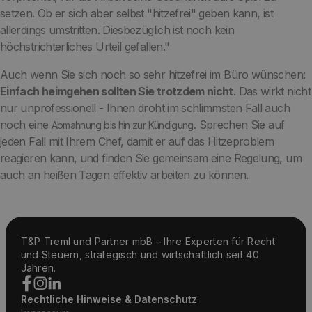
setzen. Ob er sich aber selbst "hitzefrei" geben kann, ist
allerdings umstritten. Diesbezüglich ist noch kein
höchstrichterliches Urteil gefallen."
Auch wenn Sie sich noch so sehr hitzefrei im Büro wünschen:
Einfach heimgehen sollten Sie trotzdem nicht
. Das wirkt nicht
nur unprofessionell - Ihnen droht im schlimmsten Fall auch
noch eine
. Sprechen Sie auf
Abmahnung bis hin zur Kündigung
jeden Fall mit Ihrem Chef, damit er auf das Hitzeproblem
reagieren kann, und finden Sie gemeinsam eine Regelung, um
auch an heißen Tagen effektiv arbeiten zu können.
T&P Treml und Partner mbB – Ihre Experten für Recht
und Steuern, strategisch und wirtschaftlich seit 40
Jahren.
Rechtliche Hinweise & Datenschutz