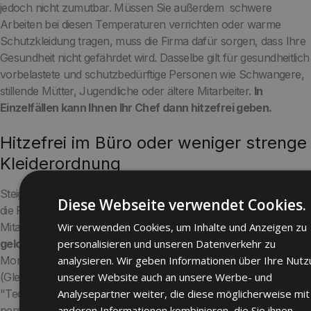
jedoch nicht zumutbar. Müssen Sie außerdem schwere
Arbeiten bei diesen Temperaturen verrichten oder warme
Schutzkleidung tragen, muss die Firma dafür sorgen, dass Ihre
Gesundheit nicht gefährdet wird. Dasselbe gilt für gesundheitlich
vorbelastete und schutzbedürftige Personen wie Schwangere,
stillende Mütter, Jugendliche oder ältere Mitarbeiter.
In
Einzelfällen kann Ihnen Ihr Chef dann hitzefrei geben.
Hitzefrei im Büro oder weniger strenge
Kleiderordnung
Steigen die Raumtemperaturen sogar auf bis zu 30 Grad muss
Diese Webseite verwendet Cookies.
die Firma handeln und weitere Maßnahmen überlegen, damit
Wir verwenden Cookies, um Inhalte und Anzeigen zu
Mitarbeiter so weinig wie möglich belastet werden. Von
personalisieren und unseren Datenverkehr zu
gelockerten Kleidungsregeln
über Lüften in den frühen
analysieren. Wir geben Informationen über Ihre Nut
Morgenstunden bis hin zu
verlagerten Arbeitszeiten
unserer Website auch an unsere Werbe- und
(Gleitzeit) ist vieles möglich. Dabei gilt jedoch laut Gesetzgeber:
Analysepartner weiter, die diese möglicherweise mit
"Technische und organisatorische gehen gegenüber
anderen Informationen kombinieren, die Sie ihnen
personenbezogenen Maßnahmen vor". Das heißt, bevor Sie