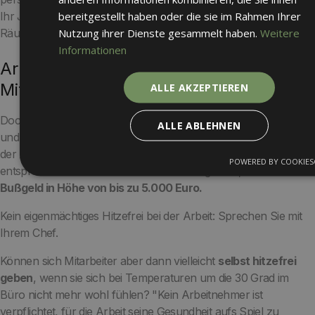
bereitgestellt haben oder die sie im Rahmen Ihrer
Ihr Jacket ablegen, muss Ihr Chef erst einmal versuchen, die
Nutzung ihrer Dienste gesammelt haben.
Weitere
Räume zu kühlen.
Informationen
Arbeitgeber droht Bußgeld, wenn er
Mitarbeiter nicht schützt
ALLE AKZEPTIEREN
Doch was tun, wenn der Chef sich nicht an die Vorgaben hält
ALLE ABLEHNEN
und er sein Mitarbeiter in der Hitze "schmoren" lässt? Wenn
der Arbeitgeber bei steigenden Raumtemperaturen versäumt,
POWERED BY COOKIES
entsprechende Schutzmaßnahmen zu ergreifen, droht ihm ein
Bußgeld in Höhe von bis zu 5.000 Euro.
Kein eigenmächtiges Hitzefrei bei der Arbeit: Sprechen Sie mit
Ihrem Chef.
Können sich Mitarbeiter aber dann vielleicht
selbst hitzefrei
geben
, wenn sie sich bei Temperaturen um die 30 Grad im
Büro nicht mehr wohl fühlen? "Kein Arbeitnehmer ist
verpflichtet, für die Arbeit seine Gesundheit aufs Spiel zu