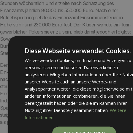
Stunden wöchentlich und erzielte nach Schätzung des
Finanzamts jährlich 80.000 bis 550.000 Euro. Nach einer
Betriebsprüfung setzte das Finanzamt Einkommensteuer in
Höhe von rund 230.000 Euro fest. Der Kläger wandte ein, kein
gewerblicher Pokerspieler zu sein, blieb damit jedoch erfolglos:
Sowohl das Finanzgericht Berlin-Brandenburg als auch der
Bundesfinanzhof (BFH, Az. X R 26/21) bestätigten die
Diese Webseite verwendet Cookies.
Steuerpflicht.
Wir verwenden Cookies, um Inhalte und Anzeigen zu
Der BFH stellte fest, dass alle Voraussetzungen des § 15 Abs. 2
personalisieren und unseren Datenverkehr zu
Einkommensteuergesetz erfüllt waren: Der Student handelte
analysieren. Wir geben Informationen über Ihre Nut
nachhaltig, mit Gewinnerzielungsabsicht, erbrachte eine
unserer Website auch an unsere Werbe- und
steuerlich relevante Leistung (Teilnahme an den Spielen,
Analysepartner weiter, die diese möglicherweise mit
Einsatzbereitstellung) und übte keine bloße Liebhaberei aus.
anderen Informationen kombinieren, die Sie ihnen
Indizien für die Gewerblichkeit waren u. a. das gleichzeitige
bereitgestellt haben oder die sie im Rahmen Ihrer
Spielen an bis zu zwölf Tischen, der erhebliche Zeitaufwand,
Nutzung ihrer Dienste gesammelt haben.
Weitere
steigende Intensität sowie seine mediale Präsenz. Damit sei er
Informationen
als professioneller Pokerspieler einzuordnen.
ALLE AKZEPTIEREN