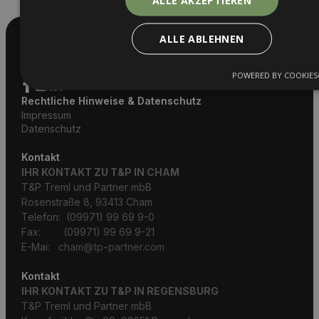
ALLE ABLEHNEN
T&P Treml und Partner mbB – Ihre Experten für Recht
und Steuern, strategisch und wirtschaftlich seit 40
Jahren.
POWERED BY COOKIES
Rechtliche Hinweise & Datenschutz
Impressum
Datenschutz
Kontakt
IHR KONTAKT ZU T&P IN CHAM
T&P Treml und Partner mbB
Rosenstraße 8, 93413 Cham
Telefon: (09971) 99 69 9-0
Fax: (09971) 99 69 9-21
E-Mai:
cham@tp-partner.com
Kontakt
IHR KONTAKT ZU T&P IN REGENSBURG
T&P Treml und Partner mbB