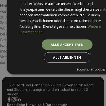
unserer Website auch an unsere Werbe- und
Hintergrund
Gemäß § 20 Abs. 4a Satz 3 Halbsatz 1 EStG ist,
Analysepartner weiter, die diese möglicherweise mit
wenn der Inhaber bei einer sonstigen Kapitalforderung nach §
anderen Informationen kombinieren, die Sie ihnen
20 Abs. 1 Nr. 7 EStG das Recht besitzt, bei Fälligkeit anstelle der
bereitgestellt haben oder die sie im Rahmen Ihrer
Zahlung eines Geldbetrages vom Emittenten die Lieferung von
Nutzung ihrer Dienste gesammelt haben.
Weitere
Wertpapieren zu verlangen oder der Emittent das Recht besitzt,
Informationen
bei Fälligkeit dem Inhaber anstelle der Zahlung eines
Geldbetrages Wertpapiere anzudienen und der Inhaber der
ALLE AKZEPTIEREN
Forderung oder der Emittent von diesem Recht Gebrauch
macht, das Entgelt für den Erwerb der Forderung als
Veräußerungspreis der Forderung und als Anschaffungskosten
ALLE ABLEHNEN
der erhaltenen Wertpapiere anzusetzen.
POWERED BY COOKIES
T&P Treml und Partner mbB – Ihre Experten für Recht
und Steuern, strategisch und wirtschaftlich seit 40
Jahren.
Rechtliche Hinweise & Datenschutz