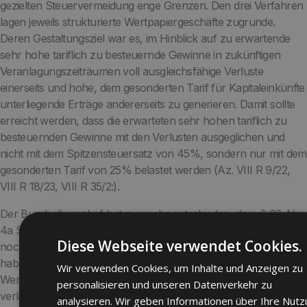
gezielten Steuervermeidung enge Grenzen. Den drei Verfahren
lagen jeweils strukturierte Wertpapiergeschäfte zugrunde.
Deren Gestaltungsziel war es, im Hinblick auf zu erwartende
sehr hohe tariflich zu besteuernde Gewinne in zukünftigen
Veranlagungszeiträumen voll ausgleichsfähige Verluste
einerseits und hohe, dem gesonderten Tarif für Kapitaleinkünfte
unterliegende Erträge andererseits zu generieren. Damit sollte
erreicht werden, dass die erwarteten sehr hohen tariflich zu
besteuernden Gewinne mit den Verlusten ausgeglichen und
nicht mit dem Spitzensteuersatz von 45%, sondern nur mit dem
gesonderten Tarif von 25% belastet werden (Az. VIII R 9/22,
VIII R 18/23, VIII R 35/2:).
Der Bundesfinanzhof hat nunmehr entschieden, dass § 20 Abs.
4a Satz 3 EStG Fälle nicht erfasst, in denen weder der Emittent
Diese Webseite verwendet Cookies.
noch der Inhaber nach den Anleihebedingungen das Recht
haben, anstelle der Rückzahlung der Anleihe in Geld einseitig
Wir verwenden Cookies, um Inhalte und Anzeigen zu
Wertpapiere andienen oder die Lieferung von Wertpapieren
personalisieren und unseren Datenverkehr zu
verlangen zu können.
analysieren. Wir geben Informationen über Ihre Nut