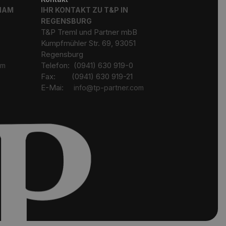
CHAM
IHR KONTAKT ZU T&P IN
REGENSBURG
T&P Treml und Partner mbB
Kumpfmühler Str. 69, 93051
Regensburg
Telefon: (0941) 630 919-0
om
Fax: (0941) 630 919-21
E-Mai:
info@tp-partner.com