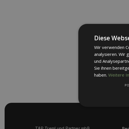
Diese Webse
Wir verwenden Co
analysieren. Wir
und Analysepartn
Sie ihnen bereitg
haben.
Weitere I
PO
T&P Treml und Partner mbB
Rec