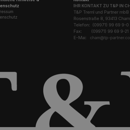
tenschutz
IHR KONTAKT ZU T&P IN 
ressum
T&P Treml und Partner mbB
enschutz
Rosenstraße 8, 93413 Cham
Telefon: (09971) 99 69 9-0
Fax: (09971) 99 69 9-21
E-Mai:
cham@tp-partner.c